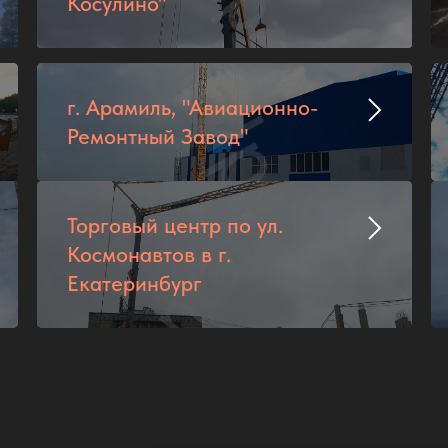
Косулино"
г. Арамиль, "Авиационно-
Ремонтный Завод"
Торговый центр по ул.
Космонавтов в г.
Екатеринбург