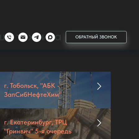
ша техника
ОБРАТНЫЙ ЗВОНОК
г. Тобольск, "АБК -
ЗапСибНефтеХим"
г. Екатеринбург, ТРЦ
"Гринвич" 5-я очередь