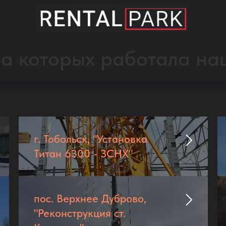
а которых работала на
г. Тобольск, "Установка
Титан 6300 - ЗСНХ"
пос. Верхнее Дуброво,
"Реконструкция ст.