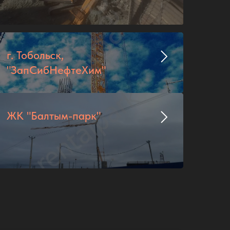
г. Тобольск,
"ЗапСибНефтеХим"
ЖК "Балтым-парк"